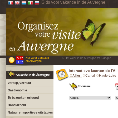
Gids voor vakantie in de Auvergne
Het weer vandaag
> Het weer in de Auvergne tot 5 dagen
en Auvergne
interactieve kaarten de l'All
vakantie in de Auvergne
Allier
Cantal
Haute-Loire
Verblijf, verhuur
Toerisme
Gastronomie
Te bezoeken erfgoed
Hand arbeid
Natuur en sportieve uitstapjes