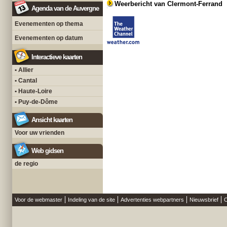
Weerbericht van Clermont-Ferrand
Agenda van de Auvergne
Evenementen op thema
Evenementen op datum
Interactieve kaarten
• Allier
• Cantal
• Haute-Loire
• Puy-de-Dôme
Ansicht kaarten
Voor uw vrienden
Web gidsen
de regio
Voor de webmaster
Indeling van de site
Advertenties webpartners
Nieuwsbrief
O