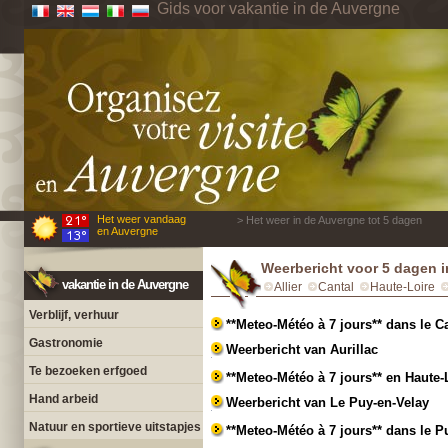
Gids voor vakantie in de Auvergne
Het weer vandaag
> Het weer in de Auvergne tot 5 dagen
en Auvergne
Weerbericht voor 5 dagen 
vakantie in de Auvergne
Allier
Cantal
Haute-Loire
Verblijf, verhuur
**Meteo-Météo à 7 jours** dans le C
Gastronomie
Weerbericht van Aurillac
Te bezoeken erfgoed
**Meteo-Météo à 7 jours** en Haute-
Hand arbeid
Weerbericht van Le Puy-en-Velay
Natuur en sportieve uitstapjes
**Meteo-Météo à 7 jours** dans le 