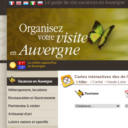
Le guide de vos vacances en Auvergne
La météo aujourd'hui
en Auvergne
Cartes interactives des de l'
Vacances en Auvergne
Allier
Cantal
Haute-Loire
Hébergement, locations
Tourisme
Restauration et Gastronomie
Patrimoine à visiter
Artisanat d'art
Loisirs nature et sportifs