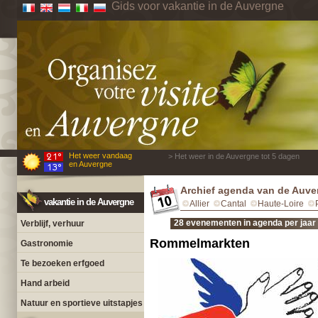
Gids voor vakantie in de Auvergne
Het weer vandaag
> Het weer in de Auvergne tot 5 dagen
en Auvergne
Archief agenda van de Auve
vakantie in de Auvergne
Allier
Cantal
Haute-Loire
28 evenementen in agenda per jaar
Verblijf, verhuur
Rommelmarkten
Gastronomie
Te bezoeken erfgoed
Hand arbeid
Natuur en sportieve uitstapjes