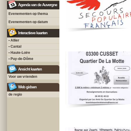
Agenda van de Auvergne
Evenementen op thema
Evenementen op datum
Interactieve kaarten
• Allier
• Cantal
• Haute-Loire
• Puy-de-Dôme
Ansicht kaarten
Voor uw vrienden
Web gidsen
de regio