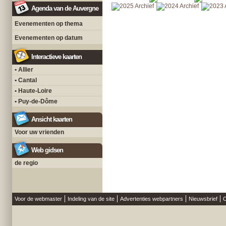
Agenda van de Auvergne
Evenementen op thema
Evenementen op datum
Interactieve kaarten
• Allier
• Cantal
• Haute-Loire
• Puy-de-Dôme
Ansicht kaarten
Voor uw vrienden
Web gidsen
de regio
Voor de webmaster
Indeling van de site
Advertenties webpartners
Nieuwsbrief
O