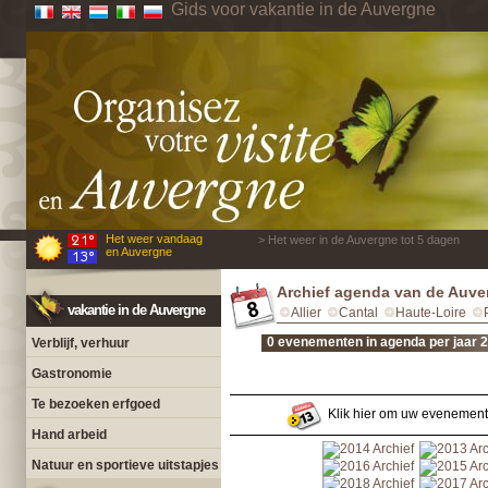
Gids voor vakantie in de Auvergne
Het weer vandaag
> Het weer in de Auvergne tot 5 dagen
en Auvergne
Archief agenda van de Auve
vakantie in de Auvergne
Allier
Cantal
Haute-Loire
0 evenementen in agenda per jaar 
Verblijf, verhuur
Gastronomie
Te bezoeken erfgoed
Klik hier om uw evenement
Hand arbeid
Natuur en sportieve uitstapjes