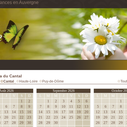
cances en Auvergne
a du Cantal
Cantal
Haute-Loire
Puy-de-Dôme
Tout
Août 2026
Septembre 2026
Octobre 20
M
J
V
S
D
L
M
M
J
V
S
D
L
M
M
J
1
2
1
2
3
4
5
6
1
6
7
8
9
7
8
9
10
11
12
13
5
6
7
8
2
13
14
15
16
14
15
16
17
18
19
20
12
13
14
15
9
20
21
22
23
21
22
23
24
25
26
27
19
20
21
22
6
27
28
29
30
28
29
30
26
27
28
29