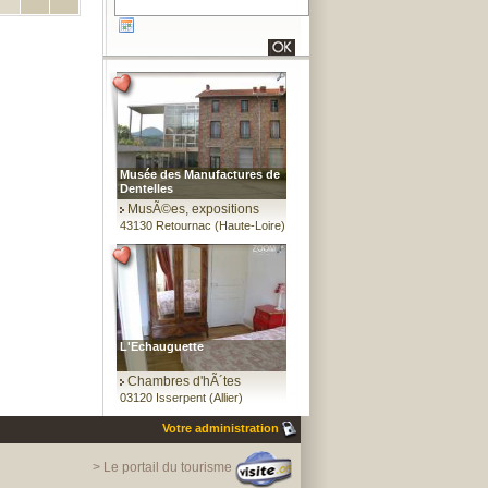
Musée des Manufactures de
Dentelles
MusÃ©es, expositions
43130 Retournac (Haute-Loire)
L'Echauguette
Chambres d'hÃ´tes
03120 Isserpent (Allier)
Votre administration
> Le portail du tourisme