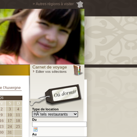
> Autres régions à visiter
Carnet de voyage
Editer vos sélections
e l'Auvergne
26
V
S
D
2
3
4
Type de location
9
10
11
Du
16
17
18
23
24
25
30
31
Au