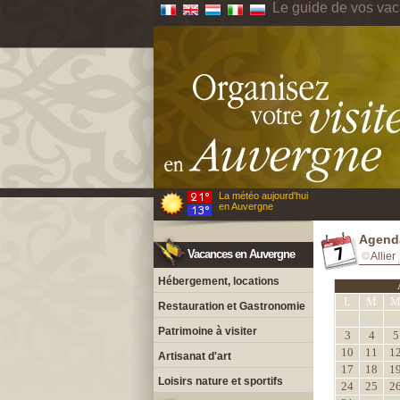
Le guide de vos va
La météo aujourd'hui
en Auvergne
Agend
Vacances en Auvergne
Allier
Hébergement, locations
L
M
Restauration et Gastronomie
Patrimoine à visiter
3
4
5
10
11
1
Artisanat d'art
17
18
1
Loisirs nature et sportifs
24
25
2