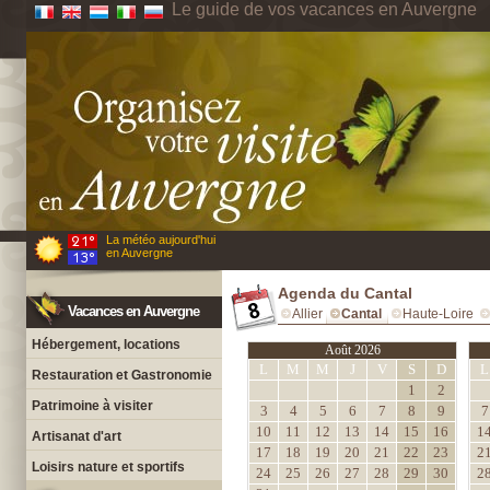
Le guide de vos vacances en Auvergne
La météo aujourd'hui
en Auvergne
Agenda du Cantal
Vacances en Auvergne
Allier
Cantal
Haute-Loire
Hébergement, locations
Août 2026
L
M
M
J
V
S
D
L
Restauration et Gastronomie
1
2
Patrimoine à visiter
3
4
5
6
7
8
9
7
10
11
12
13
14
15
16
1
Artisanat d'art
17
18
19
20
21
22
23
2
Loisirs nature et sportifs
24
25
26
27
28
29
30
2