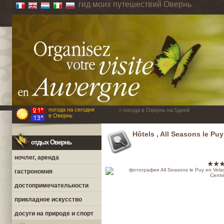
гид моих путешествий Овернь
погода на сегодня
> погода в Овернь на 5дней
в Овернь
Hôtels , All Seasons le Pu
отдых Овернь
ночлег, аренда
гастрономия
достопримечательности
прикладное искусство
досуги на природе и спорт