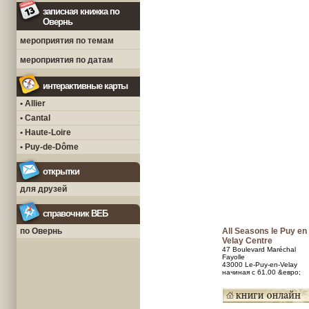
записная книжка по
Овернь
мероприятия по темам
мероприятия по датам
интерактивные карты
• Allier
• Cantal
• Haute-Loire
• Puy-de-Dôme
открытки
для друзей
справочник ВЕБ
по Овернь
All Seasons le Puy en
Velay Centre
47 Boulevard Maréchal
Fayolle
43000 Le-Puy-en-Velay
начиная с 61.00 &евро;