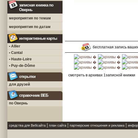
записная книжка по
Овернь
мероприятия по темам
мероприятия по датам
интерактивные карты
• Allier
бесплатная запись ваши
• Cantal
• Haute-Loire
• Puy-de-Dôme
смотреть в архивах 1записной книжки
открытки
для друзей
справочник ВЕБ
по Овернь
средства для Вебсайта
план сайта
партнерские отношения и реклама
инфор