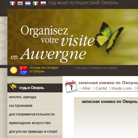
гид моих путешествий Овернь
погода на сегодня
> погода в Овернь на 5дней
в Овернь
записная книжка по Оверн
отдых Овернь
Allier
Cantal
Haute-Loire
ночлег, аренда
записная книжка по Овернь
гастрономия
достопримечательности
прикладное искусство
досуги на природе и спорт