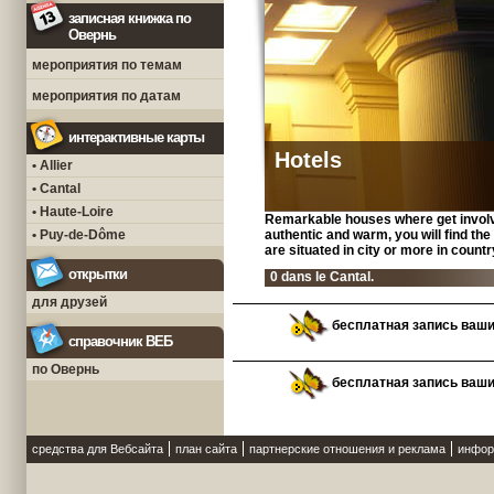
записная книжка по
Овернь
мероприятия по темам
мероприятия по датам
интерактивные карты
Hotels
• Allier
• Cantal
• Haute-Loire
Remarkable houses where get involve
• Puy-de-Dôme
authentic and warm, you will find th
are situated in city or more in countr
открытки
0 dans le Cantal.
для друзей
бесплатная запись ваш
справочник ВЕБ
по Овернь
бесплатная запись ваш
средства для Вебсайта
план сайта
партнерские отношения и реклама
инфор