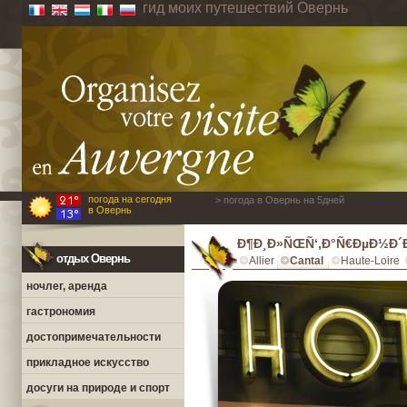
гид моих путешествий Овернь
погода на сегодня
> погода в Овернь на 5дней
в Овернь
Ð¶Ð¸Ð»ÑŒÑ‘,Ð°Ñ€ÐµÐ½Ð´Ð°
отдых Овернь
Allier
Cantal
Haute-Loire
ночлег, аренда
гастрономия
достопримечательности
прикладное искусство
досуги на природе и спорт