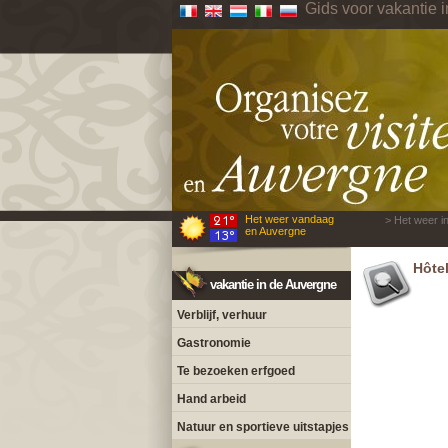
Gids voor vakantie 
Het weer vandaag
> Het weer i
en Auvergne
Hôtel
vakantie in de Auvergne
Verblijf, verhuur
Gastronomie
Te bezoeken erfgoed
Hand arbeid
Natuur en sportieve uitstapjes