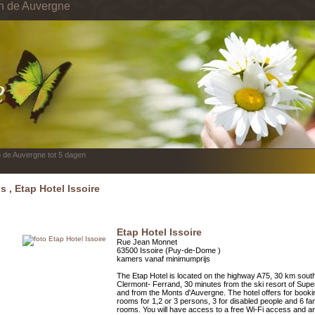
in de Auvergne
n de Auvergne tot 5 dagen
s , Etap Hotel Issoire
Etap Hotel Issoire
Rue Jean Monnet
63500 Issoire (Puy-de-Dome )
kamers vanaf minimumprijs
The Etap Hotel is located on the highway A75, 30 km south
Clermont- Ferrand, 30 minutes from the ski resort of Sup
and from the Monts d'Auvergne. The hotel offers for booki
rooms for 1,2 or 3 persons, 3 for disabled people and 6 fa
rooms. You will have access to a free Wi-Fi access and a