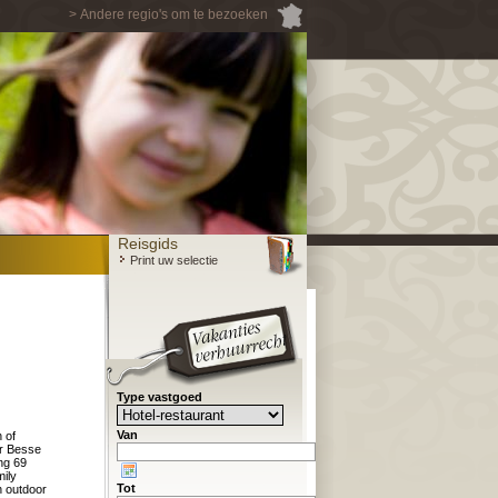
> Andere regio's om te bezoeken
Reisgids
Print uw selectie
Type vastgoed
Van
 of
er Besse
ng 69
mily
Tot
n outdoor