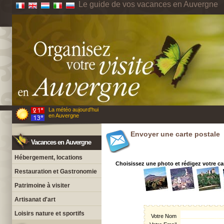
Le guide de vos vacances en Auvergne
La météo aujourd'hui
en Auvergne
Envoyer une carte postale
Vacances en Auvergne
Hébergement, locations
Choisissez une photo et rédigez votre ca
Restauration et Gastronomie
Patrimoine à visiter
Artisanat d'art
Loisirs nature et sportifs
Votre Nom