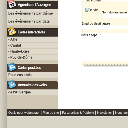
Votre Email
Agenda de l'Auvergne
Nom du destinatair
Les événements par thème
Les événements par date
Email du destinataire
Cartes interactives
• Allier
• Cantal
• Haute-Loire
• Puy-de-Dôme
Cartes postales
Pour vos amis
Annuaire des webs
de l'Auvergne
Outils pour webmaster
Plan du site
Partenariats & Publicité
Newsletter
Nous con