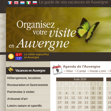
Le guide de vos vacances en Auvergne
La météo aujourd'hui
en Auvergne
Agenda de l'Auvergne
Vacances en Auvergne
Allier
Cantal
Haute-Loire
Hébergement, locations
Août 2026
L
M
M
J
V
S
D
L
Restauration et Gastronomie
1
2
Patrimoine à visiter
3
4
5
6
7
8
9
7
10
11
12
13
14
15
16
1
Artisanat d'art
17
18
19
20
21
22
23
2
Loisirs nature et sportifs
24
25
26
27
28
29
30
2