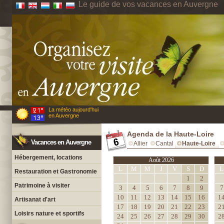
Le guide de vos vacances en Auvergne
La météo aujourd'hui
en Auvergne
Agenda de la Haute-Loire
Vacances en Auvergne
Allier
Cantal
Haute-Loire
Hébergement, locations
Août 2026
L
M
M
J
V
S
D
L
Restauration et Gastronomie
1
2
Patrimoine à visiter
3
4
5
6
7
8
9
7
10
11
12
13
14
15
16
1
Artisanat d'art
17
18
19
20
21
22
23
2
Loisirs nature et sportifs
24
25
26
27
28
29
30
2