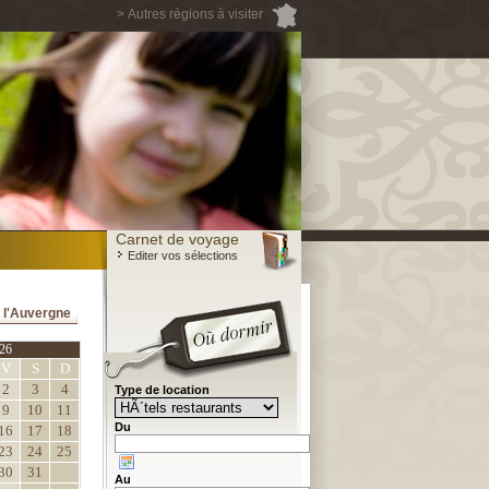
> Autres régions à visiter
Carnet de voyage
Editer vos sélections
 l'Auvergne
26
V
S
D
2
3
4
Type de location
9
10
11
Du
16
17
18
23
24
25
30
31
Au