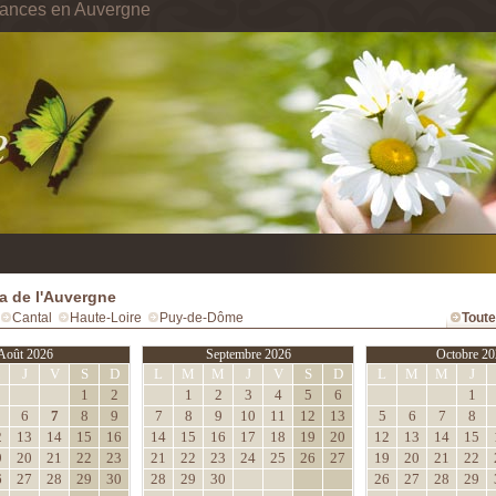
cances en Auvergne
 de l'Auvergne
Cantal
Haute-Loire
Puy-de-Dôme
Toute
Août 2026
Septembre 2026
Octobre 20
M
J
V
S
D
L
M
M
J
V
S
D
L
M
M
J
1
2
1
2
3
4
5
6
1
6
7
8
9
7
8
9
10
11
12
13
5
6
7
8
2
13
14
15
16
14
15
16
17
18
19
20
12
13
14
15
9
20
21
22
23
21
22
23
24
25
26
27
19
20
21
22
6
27
28
29
30
28
29
30
26
27
28
29