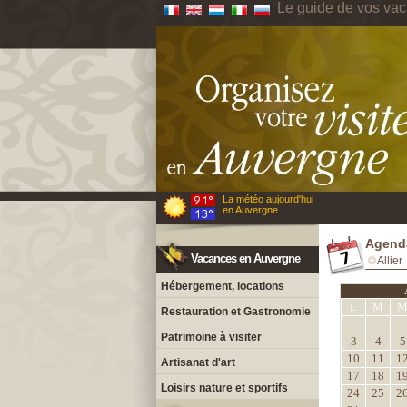
Le guide de vos va
La météo aujourd'hui
en Auvergne
Agenda
Vacances en Auvergne
Allier
Hébergement, locations
L
M
Restauration et Gastronomie
Patrimoine à visiter
3
4
5
10
11
1
Artisanat d'art
17
18
1
Loisirs nature et sportifs
24
25
2