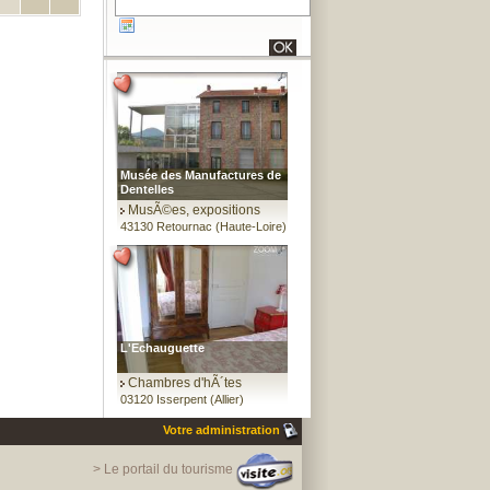
Musée des Manufactures de
Dentelles
MusÃ©es, expositions
43130 Retournac (Haute-Loire)
L'Echauguette
Chambres d'hÃ´tes
03120 Isserpent (Allier)
Votre administration
> Le portail du tourisme