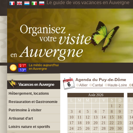
Le guide de vos vacances en Auvergne
La météo aujourd'hui
en Auvergne
Agenda du Puy-de-Dôme
Vacances en Auvergne
Allier
Cantal
Haute-Loire
Hébergement, locations
Août 2026
L
M
M
J
V
S
D
L
Restauration et Gastronomie
1
2
Patrimoine à visiter
3
4
5
6
7
8
9
7
10
11
12
13
14
15
16
1
Artisanat d'art
17
18
19
20
21
22
23
2
Loisirs nature et sportifs
24
25
26
27
28
29
30
2