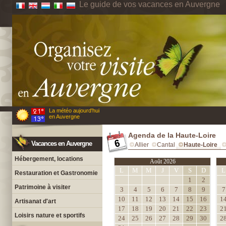
Le guide de vos vacances en Auvergne
La météo aujourd'hui
en Auvergne
Agenda de la Haute-Loire
Vacances en Auvergne
Allier
Cantal
Haute-Loire
Hébergement, locations
Août 2026
L
M
M
J
V
S
D
L
Restauration et Gastronomie
1
2
Patrimoine à visiter
3
4
5
6
7
8
9
7
10
11
12
13
14
15
16
1
Artisanat d'art
17
18
19
20
21
22
23
2
Loisirs nature et sportifs
24
25
26
27
28
29
30
2