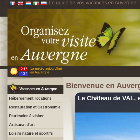
Le guide de vos vacances en Auvergne
La météo aujourd'hui
en Auvergne
Bienvenue en Auver
Vacances en Auvergne
Le Château de VAL, en
Hébergement, locations
Restauration et Gastronomie
Patrimoine à visiter
Artisanat d'art
Loisirs nature et sportifs