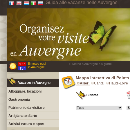
Guida alle vacanze nelle Auvergne
Il meteo oggi
> ;Meteo a Auvergne a 5 giorni
in Auvergne
Mappa interattiva di Points 
Vacanze in Auvergne
Allier
Cantal
Haute-Loire
Alloggiare, locazioni
Turismo
Gastronomia
Patrimonio da visitare
Artigianato d'arte
Attività natura e sport