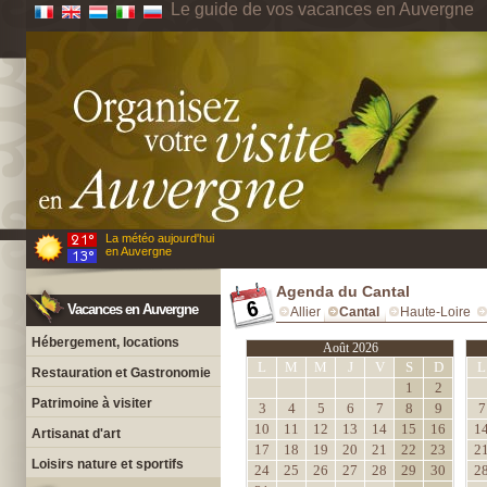
Le guide de vos vacances en Auvergne
La météo aujourd'hui
en Auvergne
Agenda du Cantal
Vacances en Auvergne
Allier
Cantal
Haute-Loire
Hébergement, locations
Août 2026
L
M
M
J
V
S
D
L
Restauration et Gastronomie
1
2
Patrimoine à visiter
3
4
5
6
7
8
9
7
10
11
12
13
14
15
16
1
Artisanat d'art
17
18
19
20
21
22
23
2
Loisirs nature et sportifs
24
25
26
27
28
29
30
2