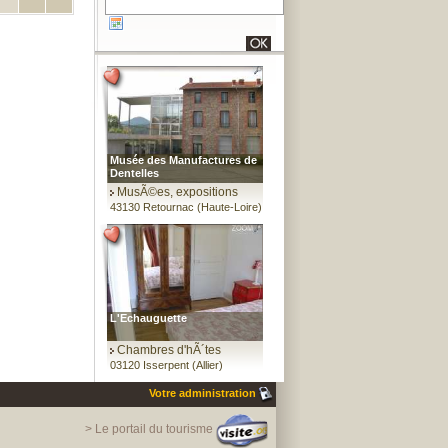
Musée des Manufactures de
Dentelles
MusÃ©es, expositions
43130 Retournac (Haute-Loire)
L'Echauguette
Chambres d'hÃ´tes
03120 Isserpent (Allier)
Votre administration
> Le portail du tourisme