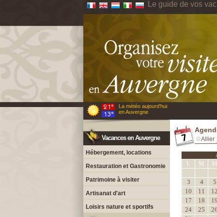
Le guide de vos va
La météo aujourd'hui
en Auvergne
Agend
Vacances en Auvergne
Allier
Hébergement, locations
L
M
Restauration et Gastronomie
Patrimoine à visiter
3
4
5
10
11
1
Artisanat d'art
17
18
1
Loisirs nature et sportifs
24
25
2