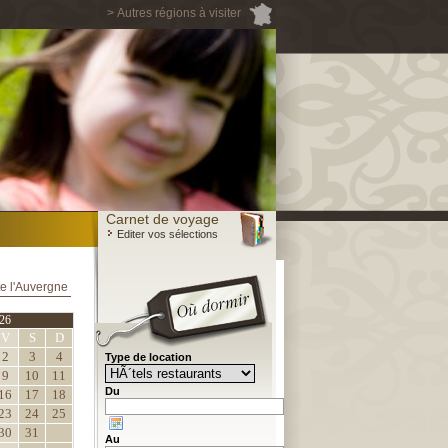
> Autres régions à visiter
Carnet de voyage
Editer vos sélections
e l'Auvergne
26
V
S
D
2
3
4
Type de location
9
10
11
Du
16
17
18
23
24
25
30
31
Au