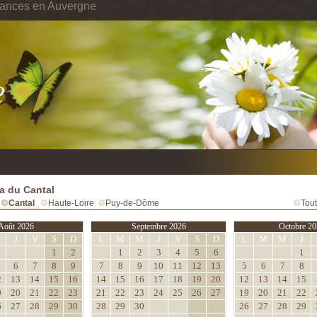
cances en Auvergne
a du Cantal
Cantal
Haute-Loire
Puy-de-Dôme
Tout
Août 2026
Septembre 2026
Octobre 20
M
J
V
S
D
L
M
M
J
V
S
D
L
M
M
J
1
2
1
2
3
4
5
6
1
6
7
8
9
7
8
9
10
11
12
13
5
6
7
8
2
13
14
15
16
14
15
16
17
18
19
20
12
13
14
15
9
20
21
22
23
21
22
23
24
25
26
27
19
20
21
22
6
27
28
29
30
28
29
30
26
27
28
29