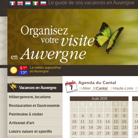
Le guide de vos vacances en Auvergne
La météo aujourd'hui
en Auvergne
Agenda du Cantal
Vacances en Auvergne
Allier
Cantal
Haute-Loire
Hébergement, locations
Août 2026
L
M
M
J
V
S
D
L
Restauration et Gastronomie
1
2
Patrimoine à visiter
3
4
5
6
7
8
9
7
10
11
12
13
14
15
16
1
Artisanat d'art
17
18
19
20
21
22
23
2
Loisirs nature et sportifs
24
25
26
27
28
29
30
2