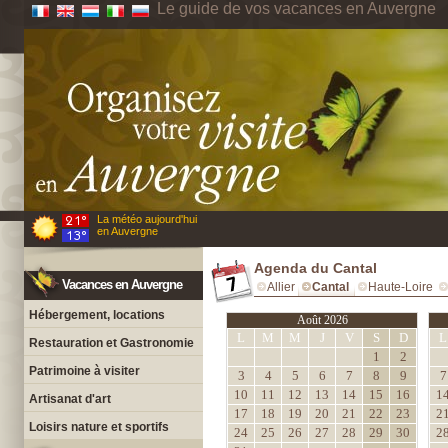
Le guide de vos vacances en Auvergne
La météo aujourd'hui
en Auvergne
Agenda du Cantal
Vacances en Auvergne
Allier
Cantal
Haute-Loire
Hébergement, locations
Août 2026
L
M
M
J
V
S
D
L
Restauration et Gastronomie
1
2
Patrimoine à visiter
3
4
5
6
7
8
9
7
10
11
12
13
14
15
16
1
Artisanat d'art
17
18
19
20
21
22
23
2
Loisirs nature et sportifs
24
25
26
27
28
29
30
2