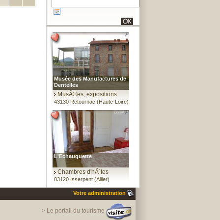
Musée des Manufactures de
Dentelles
MusÃ©es, expositions
43130 Retournac (Haute-Loire)
L'Echauguette
Chambres d'hÃ´tes
03120 Isserpent (Allier)
Votre administration
> Le portail du tourisme