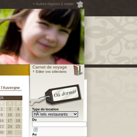
> Autres régions à visiter
Carnet de voyage
Editer vos sélections
 l'Auvergne
26
V
S
D
2
3
4
Type de location
9
10
11
Du
16
17
18
23
24
25
30
31
Au