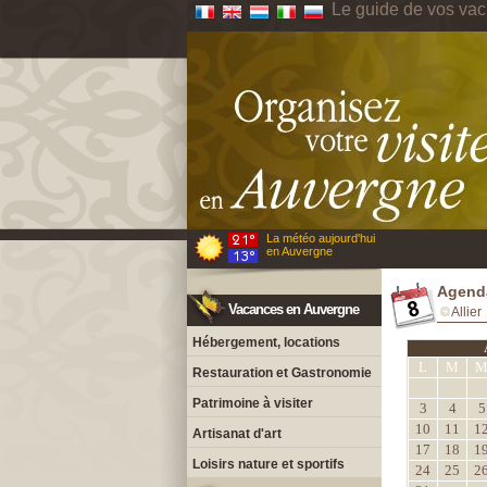
Le guide de vos va
La météo aujourd'hui
en Auvergne
Agenda
Vacances en Auvergne
Allier
Hébergement, locations
L
M
Restauration et Gastronomie
Patrimoine à visiter
3
4
5
10
11
1
Artisanat d'art
17
18
1
Loisirs nature et sportifs
24
25
2