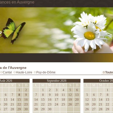
cances en Auvergne
 de l'Auvergne
Cantal
Haute-Loire
Puy-de-Dôme
Toute
Août 2026
Septembre 2026
Octobre 20
M
J
V
S
D
L
M
M
J
V
S
D
L
M
M
J
1
2
1
2
3
4
5
6
1
6
7
8
9
7
8
9
10
11
12
13
5
6
7
8
2
13
14
15
16
14
15
16
17
18
19
20
12
13
14
15
9
20
21
22
23
21
22
23
24
25
26
27
19
20
21
22
6
27
28
29
30
28
29
30
26
27
28
29